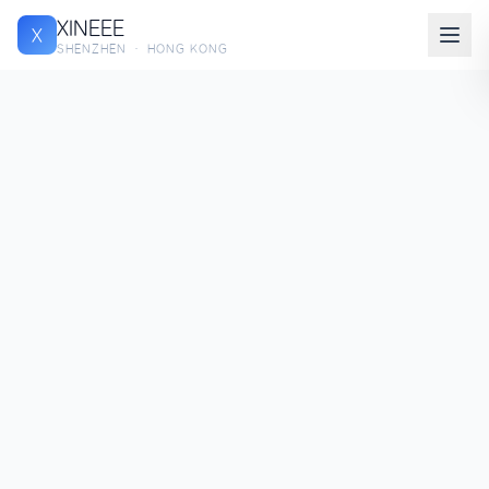
XINEEE
X
SHENZHEN · HONG KONG